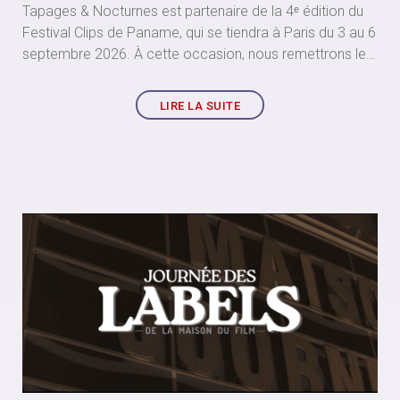
Tapages & Nocturnes est partenaire de la 4ᵉ édition du
Festival Clips de Paname, qui se tiendra à Paris du 3 au 6
septembre 2026. À cette occasion, nous remettrons le
Prix du Jury : Court métrage et Clip de fiction.
LIRE LA SUITE