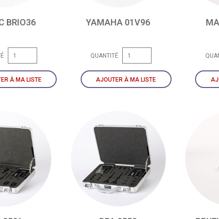
C BRIO36
YAMAHA 01V96
MA
TÉ
QUANTITÉ
QUA
ER À MA LISTE
AJOUTER À MA LISTE
AJ