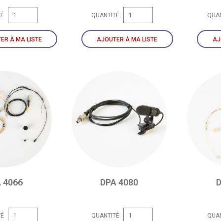
TÉ
QUANTITÉ
QUA
ER À MA LISTE
AJOUTER À MA LISTE
AJ
 4066
DPA 4080
D
TÉ
QUANTITÉ
QUA