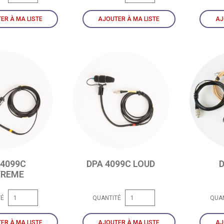
ER À MA LISTE
AJOUTER À MA LISTE
AJ
 4099C
DPA 4099C LOUD
D
TREME
TÉ
QUANTITÉ
QUA
ER À MA LISTE
AJOUTER À MA LISTE
AJ