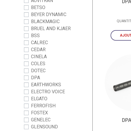
AUVITRAN
DPA
BETSO
BEYER DYNAMIC
BLACKMAGIC
QUANTI
BRUEL AND KJAER
BSS
AJOUT
CALREC
CEDAR
CINELA
COLES
DOTEC
DPA
EARTHWORKS
ELECTRO VOICE
ELGATO
FERROFISH
FOSTEX
GENELEC
DPA
GLENSOUND