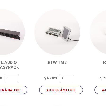
E AUDIO
RTW TM3
R
EASYRACK
TÉ
QUANTITÉ
QUA
ER À MA LISTE
AJOUTER À MA LISTE
AJ