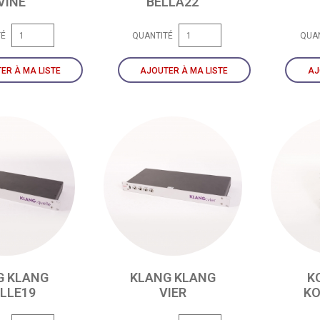
VINE
BELLA22
TÉ
QUANTITÉ
QUA
ER À MA LISTE
AJOUTER À MA LISTE
AJ
G KLANG
KLANG KLANG
K
LLE19
VIER
KO