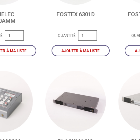
NELEC
FOSTEX 6301D
FOS
20AMM
TÉ
QUANTITÉ
QUA
ER À MA LISTE
AJOUTER À MA LISTE
AJ