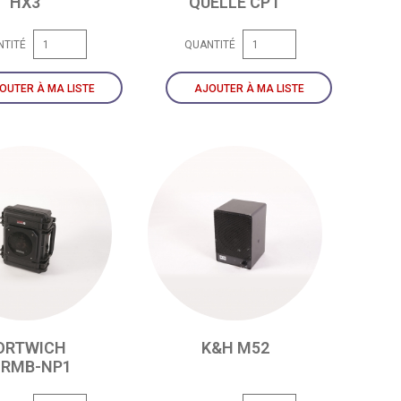
HX3
QUELLE CPT
NTITÉ
QUANTITÉ
OUTER À MA LISTE
AJOUTER À MA LISTE
ORTWICH
K&H M52
RMB-NP1