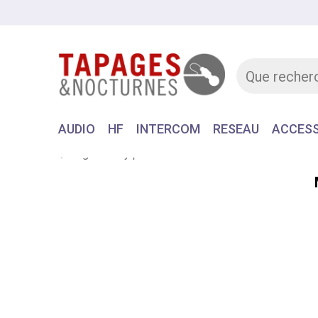
AUDIO
HF
INTERCOM
RESEAU
ACCESS
Accueil
Log with my professional user account