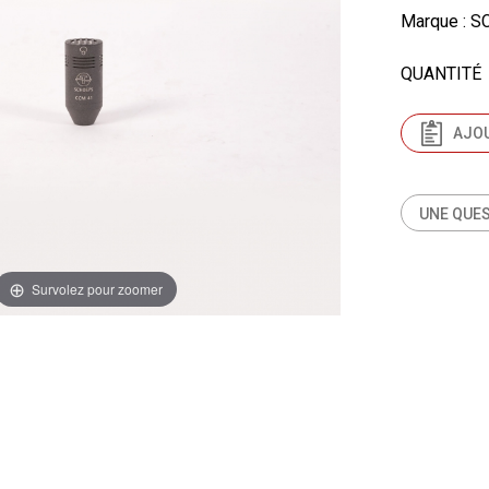
Marque
: S
QUANTITÉ
AJOU
UNE QUES
Survolez pour zoomer