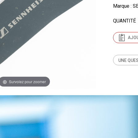
Marque
: S
QUANTITÉ
AJOU
UNE QUES
Survolez pour zoomer