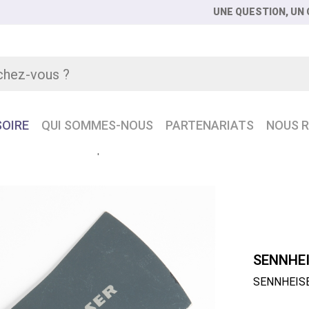
UNE QUESTION, UN C
OIRE
QUI SOMMES-NOUS
PARTENARIATS
NOUS R
ER A1031 Antenne passive omni 450-960 MHz
SENNHEI
SENNHEISE