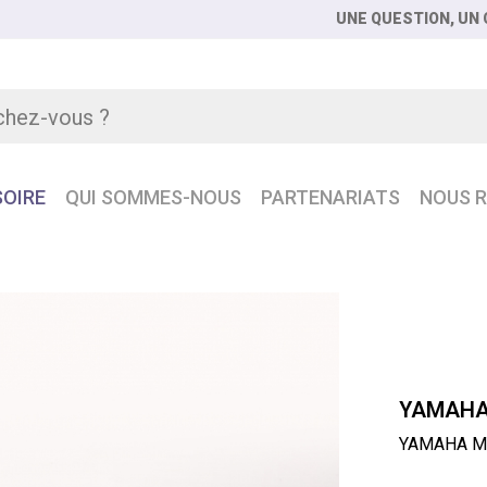
UNE QUESTION, UN C
OIRE
QUI SOMMES-NOUS
PARTENARIATS
NOUS R
A MY16-EX Carte d'extension MADI 16 canaux
YAMAHA
YAMAHA MY1