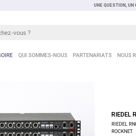
UNE QUESTION, UN C
OIRE
QUI SOMMES-NOUS
PARTENARIATS
NOUS R
RIEDEL RN8I-48O RIEDEL 8 entrées - 48 sorties Distributeur 
RIEDEL 
RIEDEL RN8
ROCKNET