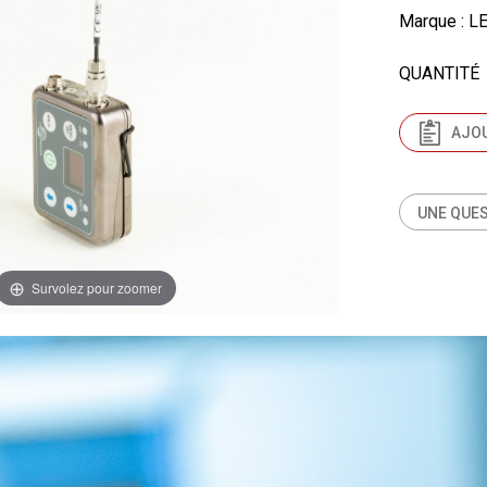
Marque
: L
QUANTITÉ
AJOU
UNE QUES
Survolez pour zoomer