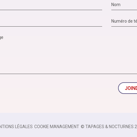
JOIN
NTIONS LÉGALES
-
COOKIE MANAGEMENT
-
© TAPAGES & NOCTURNES 2