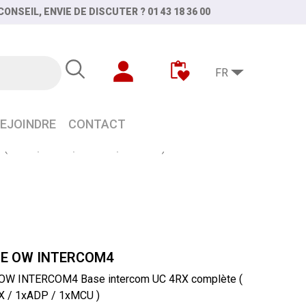
ONSEIL, ENVIE DE DISCUTER ? 01 43 18 36 00
FR
EJOINDRE
CONTACT
( 1xTX / 4xRX / 1xADP / 1xMCU )
NE OW INTERCOM4
OW INTERCOM4 Base intercom UC 4RX complète (
X / 1xADP / 1xMCU )