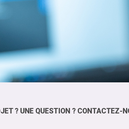
JET ? UNE QUESTION ? CONTACTEZ-N