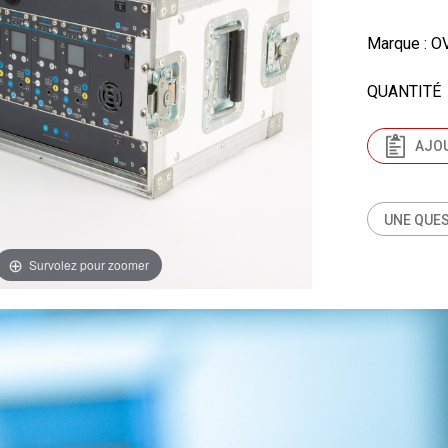
Marque
: O
QUANTITÉ
AJOU
UNE QUES
Survolez pour zoomer