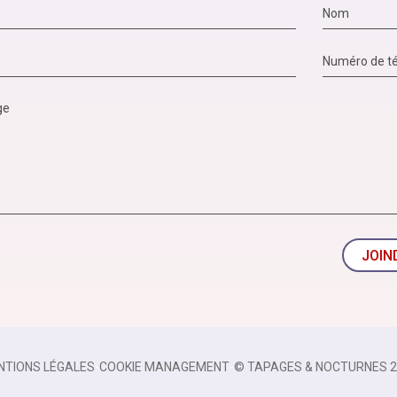
JOIN
NTIONS LÉGALES
-
COOKIE MANAGEMENT
-
© TAPAGES & NOCTURNES 2