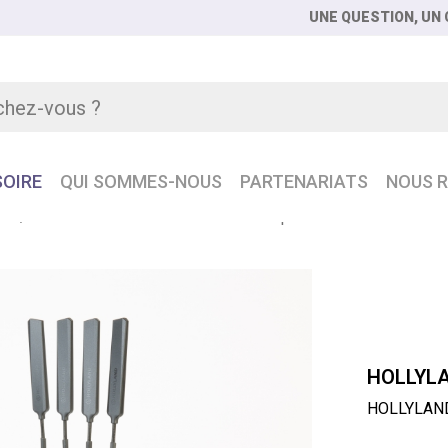
UNE QUESTION, UN C
OIRE
QUI SOMMES-NOUS
PARTENARIATS
NOUS R
EO
HOLLYLAND SYSCOM421-RX Récepteur vidéo HF HD HDM
HOLLYL
HOLLYLAND