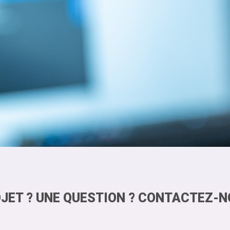
JET ? UNE QUESTION ? CONTACTEZ-N