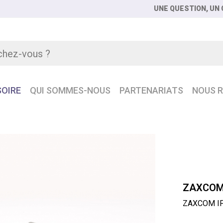
UNE QUESTION, UN C
OIRE
QUI SOMMES-NOUS
PARTENARIATS
NOUS R
XCOM IFB200 Emetteur IFB Zaxnet audio et TC
ZAXCOM
ZAXCOM IFB