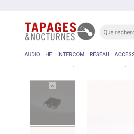
AUDIO
HF
INTERCOM
RESEAU
ACCESS
Accueil
MATERIEL
HF
MONITORING HF
ZA