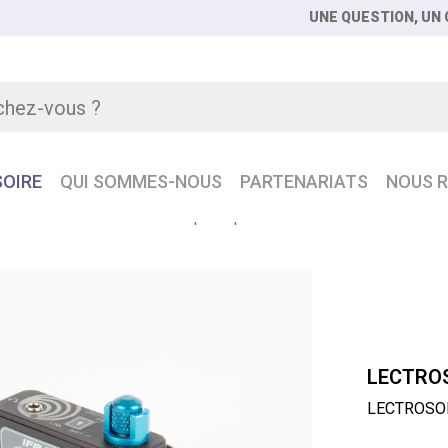
UNE QUESTION, UN C
OIRE
QUI SOMMES-NOUS
PARTENARIATS
NOUS R
CTROSONICS IFBR1B Récepteur pocket IFB
LECTROS
LECTROSON