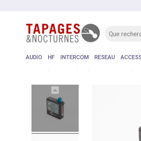
AUDIO
HF
INTERCOM
RESEAU
ACCESS
Accueil
MATERIEL
HF
MONITORING HF
LE