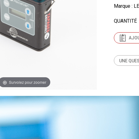
Marque
: L
QUANTITÉ
AJOU
UNE QUES
Survolez pour zoomer