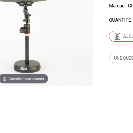
Marque
: C
QUANTITÉ
AJOU
UNE QUES
Survolez pour zoomer