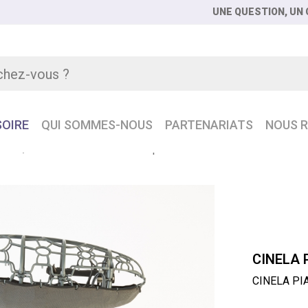
UNE QUESTION, UN C
OIRE
QUI SOMMES-NOUS
PARTENARIATS
NOUS R
ETTE
CINELA PIANO Bonnette pour micro demi-canon
CINELA 
CINELA PIA