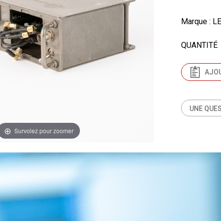
Marque
: L
QUANTITÉ
AJOU
UNE QUES
Survolez pour zoomer