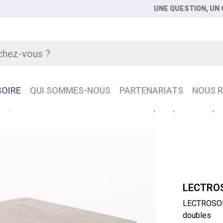
UNE QUESTION, UN C
OIRE
QUI SOMMES-NOUS
PARTENARIATS
NOUS R
LE
LECTROSONICS OCTOPACK Boîtier coupleur pour 4 récepte
LECTRO
LECTROSONI
doubles