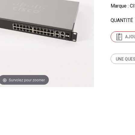
Marque
: C
QUANTITÉ
AJOU
UNE QUES
Survolez pour zoomer