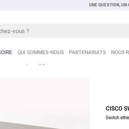
UNE QUESTION, UN C
OIRE
QUI SOMMES-NOUS
PARTENARIATS
NOUS R
h ethernet 26 ports gigabit 2 SFP 1G
CISCO S
Switch ethe